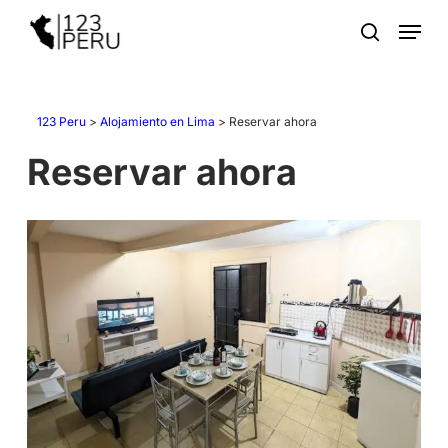
Skip
Menu
to
search
main
content
123 Peru
>
Alojamiento en Lima
>
Reservar ahora
Reservar ahora